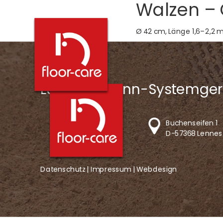
Walzen – 
Ø 42 cm, Länge 1,6–2,2 m 
LS-Lingemann-Systemger
Buchenseifen 1
D-57368 Lennes
Datenschutz |
Impressum
|
Webdesign