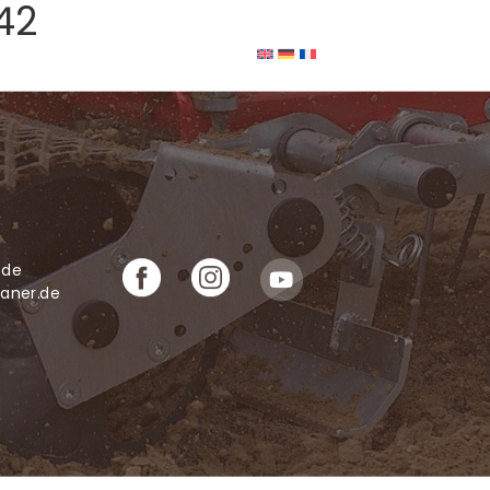
42
Zubehör
Über uns
Kontakt
.de
laner.de