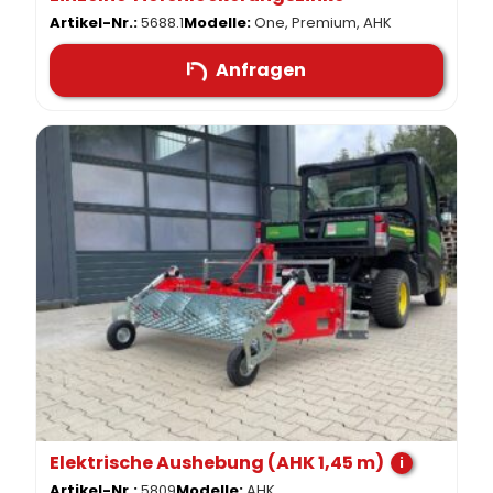
Artikel-Nr.:
5688.1
Modelle:
One, Premium, AHK
Anfragen
Elektrische Aushebung (AHK 1,45 m)
i
Artikel-Nr.:
5809
Modelle:
AHK