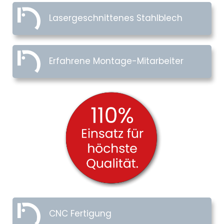
Lasergeschnittenes Stahlblech
Erfahrene Montage-Mitarbeiter
CNC Fertigung