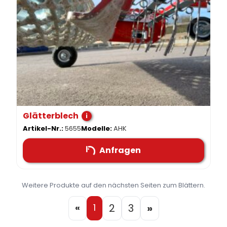
Glätterblech
i
Artikel-Nr.:
5655
Modelle:
AHK
Anfragen
Weitere Produkte auf den nächsten Seiten zum Blättern.
«
1
2
3
»