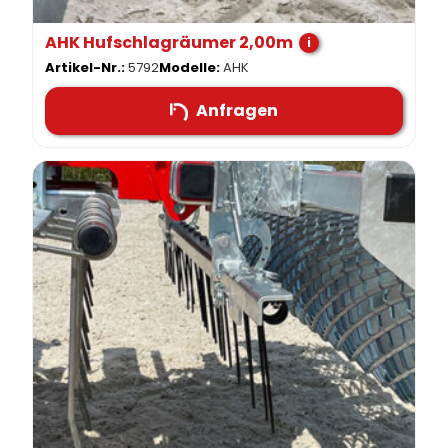
AHK Hufschlagräumer 2,00m
i
Artikel-Nr.:
5792
Modelle:
AHK
Anfragen