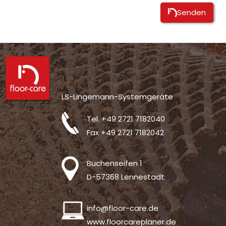
Senden
Alternative:
LS-Lingemann-Systemgeräte
Tel.
+49 2721 7182040
Fax +49 2721 7182042
Buchenseifen 1
D-57368 Lennestadt
info@floor-care.de
www.floorcareplaner.de