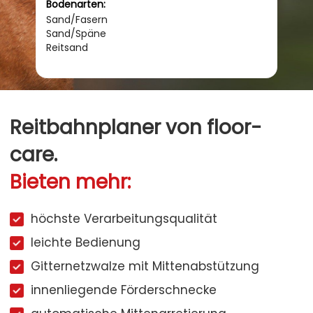
Bodenarten:
Bode
Sand/Fasern
Sand
Sand/Späne
Sand
Reitsand
Reit
Reitbahnplaner von floor-
care.
Bieten mehr:
höchste Verarbeitungsqualität
leichte Bedienung
Gitternetzwalze mit Mittenabstützung
innenliegende Förderschnecke