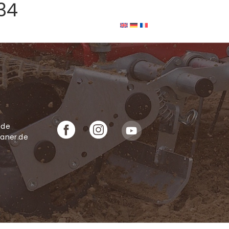
34
Zubehör
Über uns
Kontakt
.de
laner.de