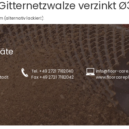
Gitternetzwalze verzinkt Ø
Home
Modelle
Einsatzbereiche
 (alternativ lackiert).
äte
Tel.
+49 2721 7182040
info@floor-care
tadt
Fax +49 2721 7182042
www.floorcarep