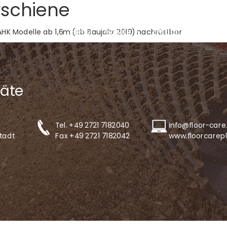
rschiene
Home
Modelle
Einsatzbereiche
 AHK Modelle ab 1,6m (ab Baujahr 2019) nachrüstbar
äte
Tel.
+49 2721 7182040
info@floor-care
tadt
Fax +49 2721 7182042
www.floorcarep