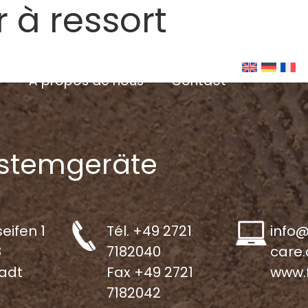
 à ressort
Accueil
Modèles
Applications
À propos de nous
Contact
stemgeräte
eifen 1
Tél.
+49 2721
info@
8
7182040
care
adt
Fax +49 2721
www.
7182042