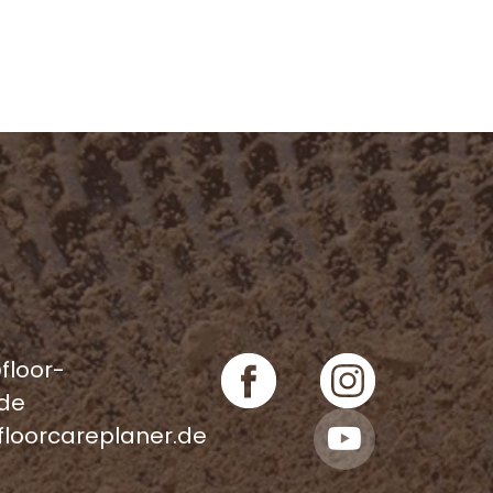
Pièces de rechange
floor-
.de
floorcareplaner.de