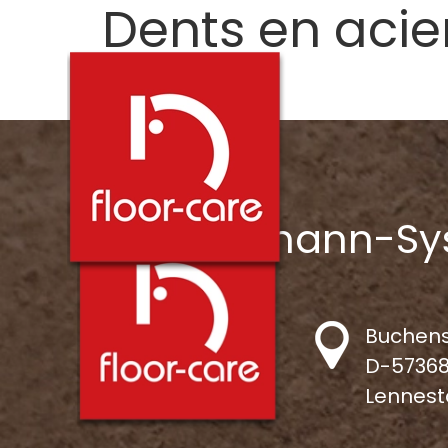
Dents en acier
Dents à sable
LS-Lingemann-Sy
Buchens
D-5736
Lennest