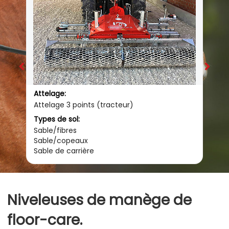
Attelage:
Attel
Attelage 3 points (tracteur)
Attel
Types de sol:
Types
Sable/fibres
Sable
Sable/copeaux
Sabl
Sable de carrière
Sable
Niveleuses de manège de
floor-care.